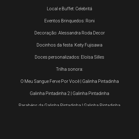
Local e Buffet: Celebritá
Eventos Brinquedos: Roni
Decoração: Alessandra Roda Decor
Docinhos da festa: Keity Fujisawa
Doces personalizados: Eloísa Silles
Trilha sonora:
O Meu Sangue Ferve Por Você | Galinha Pintadinha
Galinha Pintadinha 2 | Galinha Pintadinha
Parabéns da Galinha Pintadinha | Galinha Pintadinha
Fotografia: Anny Ollyver
Imagens, edição e finalização: Zero